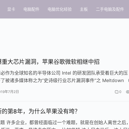
显卡
电脑配件
电脑优化经验
主板
二手电脑及配件
爆重大芯片漏洞，苹果谷歌微软相继中招
必作为全球知名的半导体公司 Intel 的研发团队承受着巨大的压
了被诸多媒体称之为“史诗级行业芯片漏洞事件”之 Meltdown 
re…
019年7月2日
0
斯的第8年，为什么苹果没有垮？
留难题 许多企业，都曾经面临过一个难题，就是在创始人离世之后