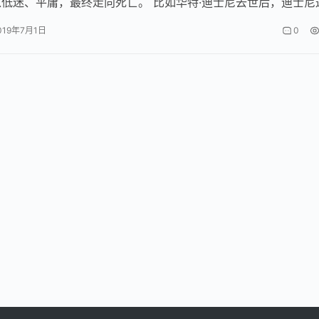
低迷、平庸，最终走向死亡。 比如华特·迪士尼去世后，迪士尼
画公司，就再也生产不出…
019年7月1日
0