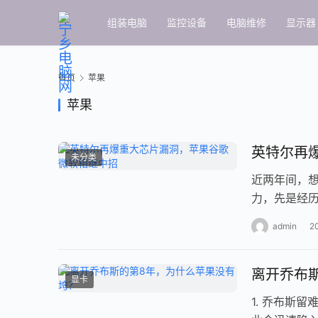
组装电脑
监控设备
电脑维修
显示器
首页
苹果
苹果
英特尔再
未分类
近两年间，想
力，先是经历
断）与 Spect
admin
2
离开乔布
显卡
1. 乔布斯