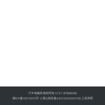
脑
优
化
经
验
主
板
二
手
电
脑
及
配
件
宁乡电脑网 版权所有 0731-87896088
湘ICP备15015553号-2
湘公网安备43012402000165
工商亮照
宽