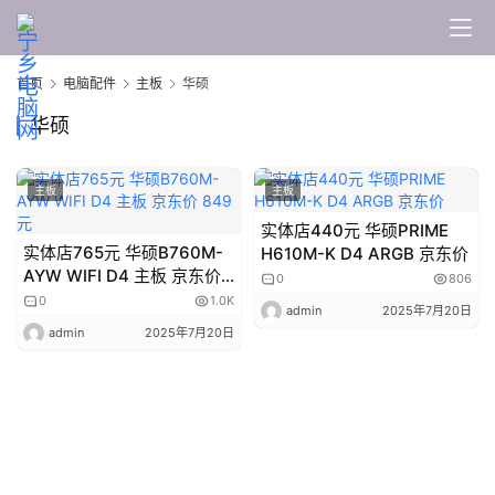
脑
维
修
首页
电脑配件
主板
华硕
华硕
显
示
器
主板
主板
实体店440元 华硕PRIME
显
实体店765元 华硕B760M-
H610M-K D4 ARGB 京东价
卡
AYW WIFI D4 主板 京东价
0
806
849元
0
1.0K
admin
2025年7月20日
电
admin
2025年7月20日
脑
配
件
电