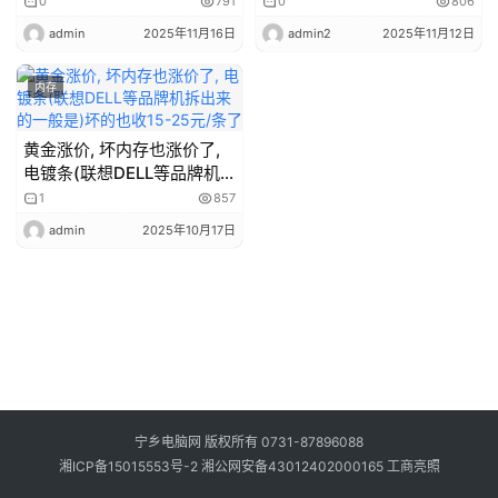
脑
0
791
0
806
优
admin
2025年11月16日
admin2
2025年11月12日
化
经
内存
验
黄金涨价, 坏内存也涨价了,
主
电镀条(联想DELL等品牌机
拆出来的一般是)坏的也收
板
1
857
15-25元/条了
admin
2025年10月17日
二
手
电
脑
及
配
件
宁乡电脑网 版权所有 0731-87896088
湘ICP备15015553号-2
湘公网安备43012402000165
工商亮照
宽