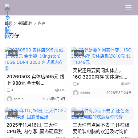
脑
维
修
首页
电脑配件
内存
内存
显
示
器
内存
内存
显
买货还是要问问实体店，
卡
20260503 实体店595元 线
16G 3200内存 实体店现货
上 988元 金士顿
810元 线上1049元
0
360
（Kingston）16GB DDR4
0
415
电
admin
2026年3月24日
3200 台式机内存条
admin
2026年5月3日
脑
配
件
内存
CPU
2025年11月16日, 三大件
三大件有点回不去了,还在涨
CPU跌, 内存涨 ,固态硬盘涨
要组装电脑的欢迎及时询价
电