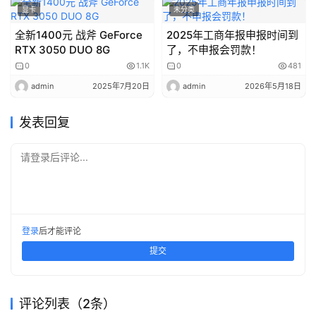
显卡
未分类
电
脑
全新1400元 战斧 GeForce
2025年工商年报申报时间到
RTX 3050 DUO 8G
了，不申报会罚款！
及
配
0
1.1K
0
481
件
admin
2025年7月20日
admin
2026年5月18日
发表回复
宽
带
流
请登录后评论...
量
信
息
登录
后才能评论
投
提交
稿
登
评论列表（2条）