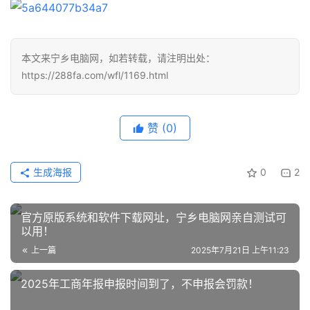
监
控
本文来宁乡电脑网，如若转载，请注明出处：
设
https://288fa.com/wfl/1169.html
备
电
赞
(0)
脑
维
生成海报
0
2
修
显
官方原版系统和软件下载网址，宁乡电脑网亲自测试可
示
以用！
器
上一篇
2025年7月21日 上午11:23
2025年工商年报申报时间到了，不申报会罚款！
显
卡