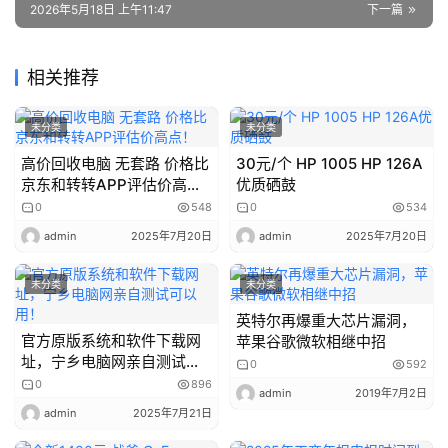
2026年5月18日 上午11:47
下一篇
电
脑
相关推荐
配
件
未分类
未分类
高价回收电脑 无套路 价格比
30元/个 HP 1005 HP 126A
电
京东和转转APP评估价高
优质硒鼓
脑
点！
0
548
0
534
优
admin
2025年7月20日
admin
2025年7月20日
化
经
未分类
未分类
验
英特尔再爆重大芯片漏洞，
官方原版系统和软件下载网
苹果谷歌微软相继中招
主
址，宁乡电脑网亲自测试可
0
592
板
以用！
0
896
admin
2019年7月2日
admin
2025年7月21日
二
手